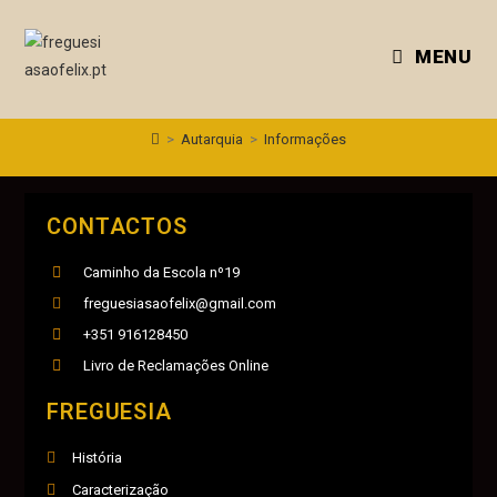
MENU
>
Autarquia
>
Informações
CONTACTOS
Caminho da Escola nº19
freguesiasaofelix@gmail.com
+351 916128450
Livro de Reclamações Online
FREGUESIA
História
Caracterização