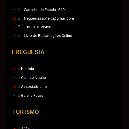
Caminho da Escola nº19
freguesiasaofelix@gmail.com
+351 916128450
Livro de Reclamações Online
FREGUESIA
História
Caracterização
Associativismo
Galeria Fotos
TURISMO
A Visitar