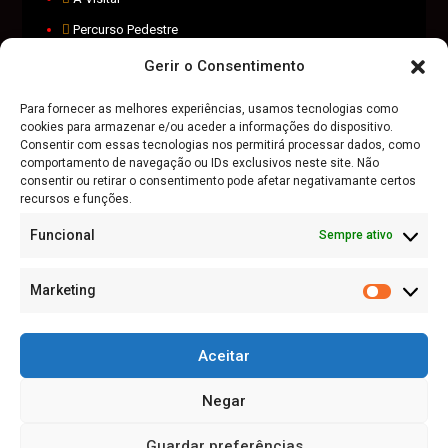
Percurso Pedestre
Agenda Cultural
Gerir o Consentimento
Festas e Romarias
Para fornecer as melhores experiências, usamos tecnologias como
cookies para armazenar e/ou aceder a informações do dispositivo.
VEJA TAMBÉM
Consentir com essas tecnologias nos permitirá processar dados, como
comportamento de navegação ou IDs exclusivos neste site. Não
consentir ou retirar o consentimento pode afetar negativamante certos
recursos e funções.
Visitlafoes.pt
Funcional
Sempre ativo
Município S. Pedro do Sul
Marketing
LEGAL
Política e Privacidade
Aceitar
Termos e Condições de utilização
Negar
Guardar preferências