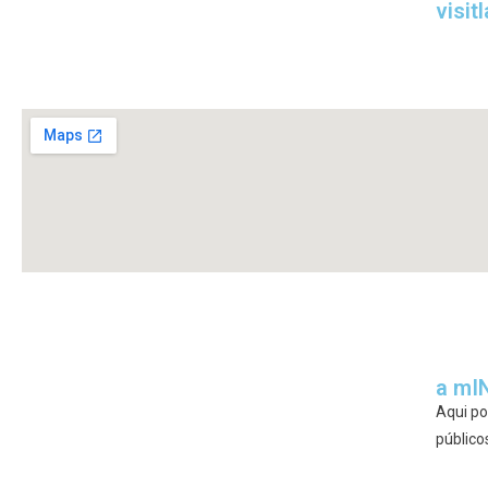
visit
a mI
Aqui po
públicos