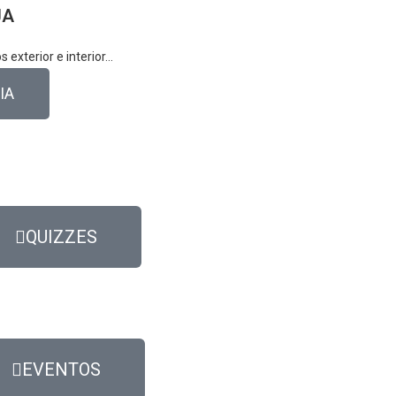
JA
exterior e interior...
IA
QUIZZES
EVENTOS