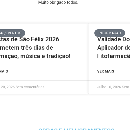
Muito obrigado todos.
TAS/EVENTOS
INFORMAÇÃO
tas de São Félix 2026
Validade Do
metem três dias de
Aplicador d
mação, música e tradição!
Fitofarmacê
MAIS
VER MAIS
 20, 2026
Sem comentários
Julho 16, 2026
Sem 