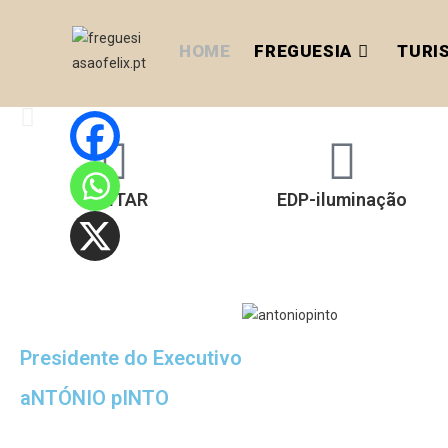
HOME
FREGUESIA
TURI
SÃO FÉLIX
VISITAR
EDP-iluminação
S. Pedro do Sul
VISITAR
Presidente do Executivo
aNTÓNIO pINTO