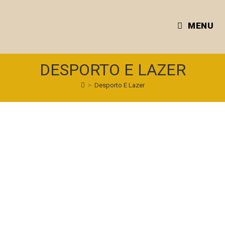
MENU
DESPORTO E LAZER
>
Desporto E Lazer