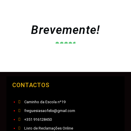
Brevemente!
CONTACTOS
Caminho da Escola nº19
freguesiasaofelix@gmail.com
+351 916128450
Livro de Reclamações Online