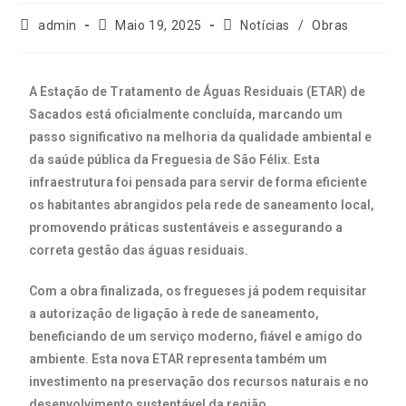
admin
Maio 19, 2025
Notícias
/
Obras
A
Estação
de
Tratamento
de
Águas
Residuais (
ETAR)
de
Sacados
está
oficialmente
concluída,
marcando
um
passo
significativo
na
melhoria
da
qualidade
ambiental
e
da
saúde
pública
da
Freguesia
de
São
Félix
.
Esta
infraestrutura
foi
pensada
para
servir
de
forma
eficiente
os
habitantes
abrangidos
pela
rede
de
saneamento
local,
promovendo
práticas
sustentáveis
e
assegurando
a
correta
gestão
das
águas
residuais.
Com
a
obra
finalizada,
os
fregueses
já
podem
requisitar
a
autorização
de
ligação
à
rede
de
saneamento
,
beneficiando
de
um
serviço
moderno,
fiável
e
amigo
do
ambiente.
Esta
nova
ETAR
representa
também
um
investimento
na
preservação
dos
recursos
naturais
e
no
desenvolvimento
sustentável
da
região.