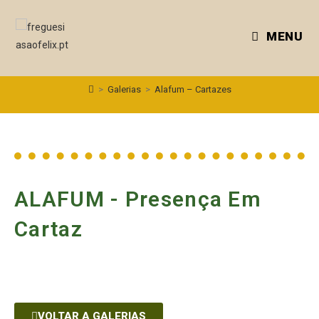
MENU
>
Galerias
>
Alafum – Cartazes
ALAFUM - Presença Em
Cartaz
VOLTAR A GALERIAS