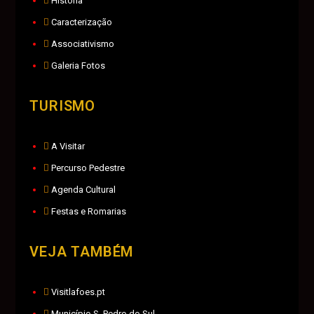
História
Caracterização
Associativismo
Galeria Fotos
TURISMO
A Visitar
Percurso Pedestre
Agenda Cultural
Festas e Romarias
VEJA TAMBÉM
Visitlafoes.pt
Município S. Pedro do Sul