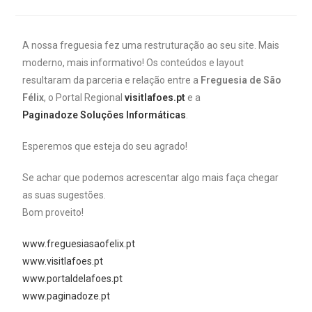
A nossa freguesia fez uma restruturação ao seu site. Mais
moderno, mais informativo! Os conteúdos e layout
resultaram da parceria e relação entre a
Freguesia de São
Félix
, o Portal Regional
visitlafoes.pt
e a
Paginadoze Soluções Informáticas
.
Esperemos que esteja do seu agrado!
Se achar que podemos acrescentar algo mais faça chegar
as suas sugestões.
Bom proveito!
www.freguesiasaofelix.pt
www.visitlafoes.pt
www.portaldelafoes.pt
www.paginadoze.pt