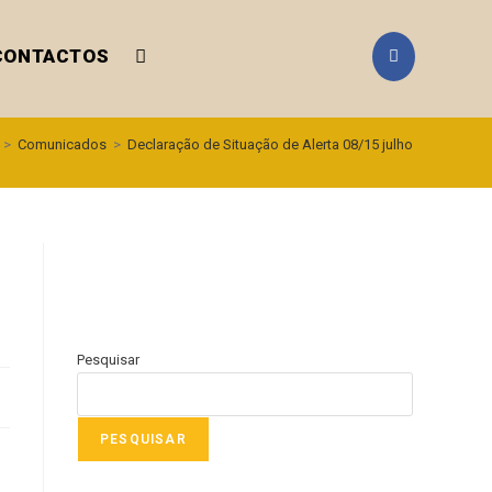
CONTACTOS
>
Comunicados
>
Declaração de Situação de Alerta 08/15 julho
Pesquisar
PESQUISAR