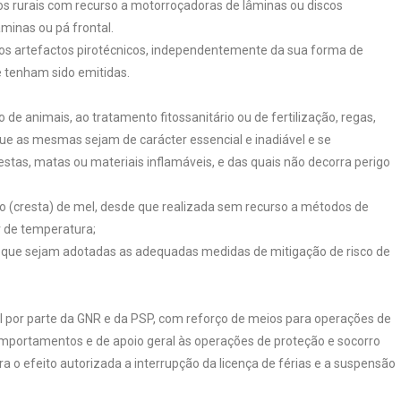
os rurais com recurso a motorroçadoras de lâminas ou discos
minas ou pá frontal.
outros artefactos pirotécnicos, independentemente da sua forma de
tenham sido emitidas.
e animais, ao tratamento fitossanitário ou de fertilização, regas,
 que as mesmas sejam de carácter essencial e inadiável e se
tas, matas ou materiais inflamáveis, e das quais não decorra perigo
ão (cresta) de mel, desde que realizada sem recurso a métodos de
r de temperatura;
s e que sejam adotadas as adequadas medidas de mitigação de risco de
l por parte da GNR e da PSP, com reforço de meios para operações de
comportamentos e de apoio geral às operações de proteção e socorro
 o efeito autorizada a interrupção da licença de férias e a suspensão