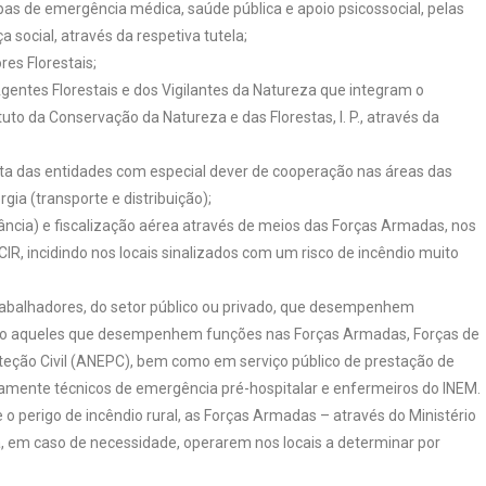
as de emergência médica, saúde pública e apoio psicossocial, pelas
social, através da respetiva tutela;
es Florestais;
entes Florestais e dos Vigilantes da Natureza que integram o
tuto da Conservação da Natureza e das Florestas, I. P., através da
sta das entidades com especial dever de cooperação nas áreas das
ia (transporte e distribuição);
lância) e fiscalização aérea através de meios das Forças Armadas, nos
CIR, incidindo nos locais sinalizados com um risco de incêndio muito
 trabalhadores, do setor público ou privado, que desempenhem
lvo aqueles que desempenhem funções nas Forças Armadas, Forças de
eção Civil (ANEPC), bem como em serviço público de prestação de
mente técnicos de emergência pré-hospitalar e enfermeiros do INEM.
o perigo de incêndio rural, as Forças Armadas – através do Ministério
a, em caso de necessidade, operarem nos locais a determinar por