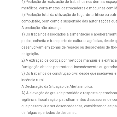
4) Proibição de realização de trabalhos nos demais espaç
metálicos, corta-matos, destroçadores e máquinas com lâ
5) Proibição total da utilização de fogo-de-artifício ou 
combustão, bem como a suspensão das autorizações que 
A proibição não abrange:
1) Os trabalhos associados à alimentação e abeberamento d
podas, colheita e transporte de culturas agrícolas, desde
desenvolvam em zonas de regadio ou desprovidas de flores
de ignição;
2) A extração de cortiça por métodos manuais e a extraç
fumigação obtidos por material incandescente ou gerado
3) Os trabalhos de construção civil, desde que inadiávei
incêndio rural.
A Declaração da Situação de Alerta implica:
A) A elevação do grau de prontidão e resposta operaciona
vigilância, fiscalização, patrulhamentos dissuasores de 
que possam vir a ser desencadeadas, considerando-se para
de folgas e períodos de descanso;