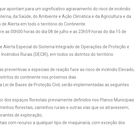
que apontam para um significativo agravamento do risco de incêndio
Interna, da Saúde, do Ambiente e Ação Climática e da Agricultura e da
e Alerta em todo o território do Continente.
e as 00h00 horas do dia 08 de julho e as 23h59 horas do dia 15 de
e Alerta Especial do Sistema Integrado de Operações de Proteção e
Incêndios Rurais (DECIR), em todos os distritos do território
 preventivas e especiais de reação face ao risco de incêndio Elevado,
stritos do continente nos próximos dias.
na Lei de Bases de Proteção Civil, serão implementadas as seguintes
ior dos espaços florestais previamente definidos nos Planos Municipais
inhos florestais, caminhos rurais e outras vias que os atravessem;
brantes de exploração;
estais com recurso a qualquer tipo de maquinaria, com exceção dos