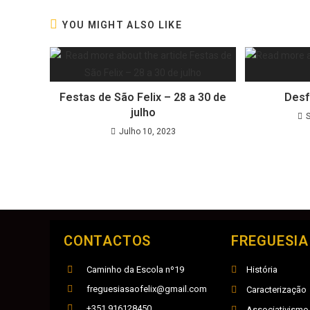
YOU MIGHT ALSO LIKE
Festas de São Felix – 28 a 30 de
Desf
julho
Julho 10, 2023
CONTACTOS
FREGUESIA
Caminho da Escola nº19
História
freguesiasaofelix@gmail.com
Caracterização
+351 916128450
Associativismo