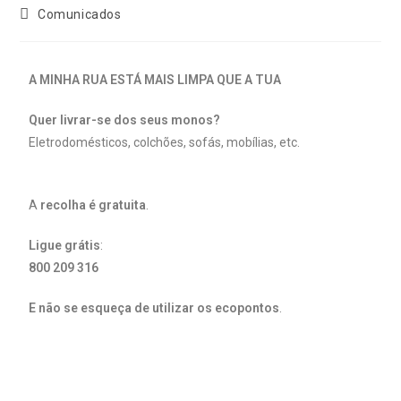
Comunicados
A MINHA RUA ESTÁ MAIS LIMPA QUE A TUA
Quer livrar-se dos seus monos?
Eletrodomésticos, colchões, sofás, mobílias, etc.
A
recolha é gratuita
.
Ligue grátis
:
800 209 316
E não se esqueça de utilizar os ecopontos
.